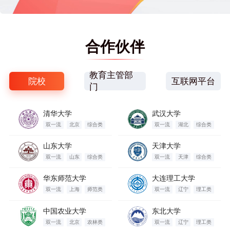
合作伙伴
教育主管部
院校
互联网平台
门
清华大学
武汉大学
双一流
北京
综合类
双一流
湖北
综合类
山东大学
天津大学
双一流
山东
综合类
双一流
天津
综合类
华东师范大学
大连理工大学
双一流
上海
师范类
双一流
辽宁
理工类
中国农业大学
东北大学
双一流
北京
农林类
双一流
辽宁
理工类