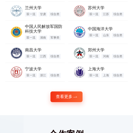
兰州大学
苏州大学
双一流
甘肃
综合类
双一流
江苏
综合类
中国人民解放军国防
中国海洋大学
科技大学
双一流
山东
综合类
双一流
湖南
军事类
南昌大学
郑州大学
双一流
江西
综合类
双一流
河南
综合类
宁波大学
上海大学
双一流
浙江
综合类
双一流
上海
综合类
查看更多