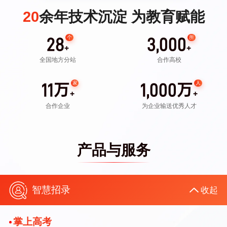
20
余年技术沉淀 为教育赋能
个
所
28
3,000
+
+
全国地方分站
合作高校
万
万
家
人
11
1,000
+
+
合作企业
为企业输送优秀人才
产品与服务
智慧招录
收起
掌上高考