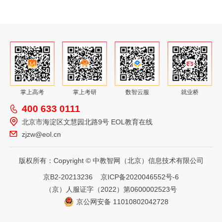
力，能够深度融合AI工具产品，独立设计并开发创新性的
在线坐席
课程课件及配套培训资源，确保课程内容的前瞻性与实用
性；
文本机器人
2.定制化讲座与培训：深入研究并理解地区高校特色，能灵
活结合AI产品功能开展工作，撰写并发表针对性强的就业
指导与生涯规划讲座内容，配合分公司高效完成各高校大
智能语音机器人
学生职业生涯规划系列讲座；
3.高质量教学：负责核心课程的讲授，拥有三年以上（授课
招录信息管理系统
时长超过100天）的丰富授课经验，展现稳健的台风、清晰
的表达与严谨的逻辑，深受学生喜爱；
人像核验系统
4.市场调研与教学优化：定期参与市场调研，紧跟行业动
掌上高考
掌上考研
数智云服
就业桥
态，确保教学内容紧贴实际应用场景，实现理论与实践的
400 633 0111
紧密结合，提升教学的实用性和有效性；
准考证打印
5.案例开发与支持：针对新职业领域的挑战，快速响应并设
北京市海淀区文慧园北路9号 EOL教育在线
计开发具有代表性的教学案例，为一线工作人员提供有力
招生小程序
zjzw@eol.cn
支持，解决实际问题。
任职资格：
1.教育背景：心理学、教育学、社会学、管理学等相关专业
版权所有：Copyright © 中教智网（北京）信息技术有限公司
本科及以上学历，对教育行业充满热情且能力出众者可适
当放宽学历条件；
京B2-20213236
京ICP备2020046552号-6
2.行业经验：5年以上相关工作经验，1年以上职业生涯与
（京）人服证字（2022）第0600002523号
就业指导课程的研发或授课相关经验；具备教育政策研究
背景、学生职业测评经验者优先；人力资源证、职业生涯
京公网安备 11010802042728
规划（就业、创业方向）等相关证书及丰富实践经验者优
先；