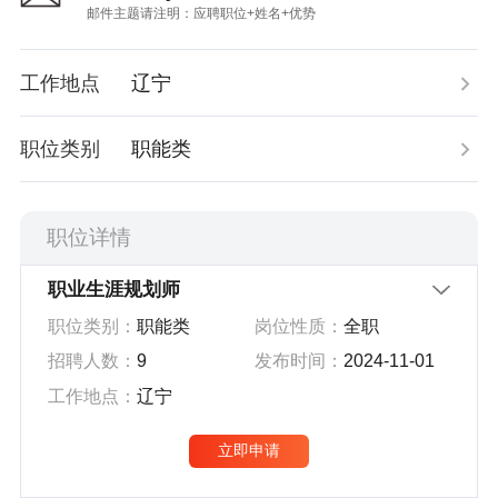
多级审批
找好课
应届毕业生培养质量评价报告
智面星
全网检测
AI择校
就业质量年度报告
神笔简历
工作地点
辽宁
自动预警
调剂查询
用人单位人才需求与使用评价报告
传播分析
职位类别
职能类
考研直播
教学体验评价报告
数据大屏
考研工具箱
职位详情
舆情报告
中职院校
职教专业
职业生涯规划师
职位类别：
职能类
岗位性质：
全职
职教问答
招聘人数：
9
发布时间：
2024-11-01
高职单招
工作地点：
辽宁
高考升学
立即申请
岗位职责：
专升本
1.课程研发与创新：具备卓越的职业生涯规划课程开发能