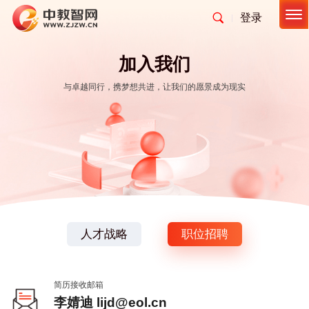
登录
首页
智慧招录
加入我们
400 633 0111
与卓越同行，携梦想共进，让我们的愿景成为现实
模拟报志愿
联系客服
帮助文档
申请试用
产品与服务
智慧就业
查大学
云直播
服务支持
智慧宣发
查专业
双选云
内容检测
智能选大学
合作伙伴
智慧数据
毕信网
巡检日报
高考直播
学习体验评价报告
就业桥
了解我们
历史巡检
艺考专区
人才战略
职位招聘
就业意向调查报告
就业星
智能创作
加入我们
高考工具箱
生源质量评价报告
智绘未来
简历接收邮箱
智能润色
查院校
毕业3-5年校友职业发展跟踪评价报告
付费资讯
李婧迪
lijd@eol.cn
智绘照