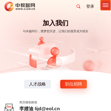
登录
首页
智慧招录
加入我们
400 633 0111
与卓越同行，携梦想共进，让我们的愿景成为现实
模拟报志愿
联系客服
帮助文档
申请试用
产品与服务
智慧就业
查大学
云直播
服务支持
智慧宣发
查专业
双选云
内容检测
智能选大学
合作伙伴
智慧数据
毕信网
巡检日报
高考直播
学习体验评价报告
就业桥
了解我们
历史巡检
艺考专区
人才战略
职位招聘
就业意向调查报告
就业星
智能创作
加入我们
高考工具箱
生源质量评价报告
智绘未来
简历接收邮箱
智能润色
查院校
毕业3-5年校友职业发展跟踪评价报告
付费资讯
李婧迪
lijd@eol.cn
智绘照