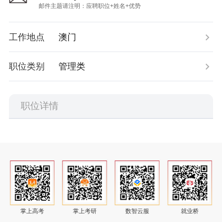
多级审批
找好课
应届毕业生培养质量评价报告
智面星
全网检测
AI择校
就业质量年度报告
神笔简历
工作地点
澳门
自动预警
调剂查询
用人单位人才需求与使用评价报告
传播分析
职位类别
管理类
考研直播
教学体验评价报告
数据大屏
考研工具箱
职位详情
舆情报告
中职院校
职教专业
职教问答
高职单招
高考升学
专升本
掌上高考
掌上考研
数智云服
就业桥