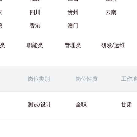
庆
四川
贵州
云南
湾
香港
澳门
类
职能类
管理类
研发/运维
岗位类别
岗位性质
工作
测试/设计
全职
甘肃